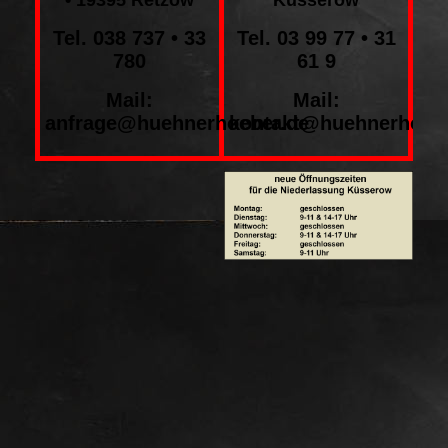
• 19395 Retzow
Küsserow
Tel. 038 737 • 33
Tel. 03 99 77 • 31
780
61 9
Mail:
Mail:
anfrage@huehnerhoeber.de
kontakt@huehnerhoeb