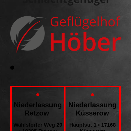
•
•
Niederlassung
Niederlassung
Retzow
Küsserow
Wahlstorfer Weg 29
Hauptstr. 1 • 17168