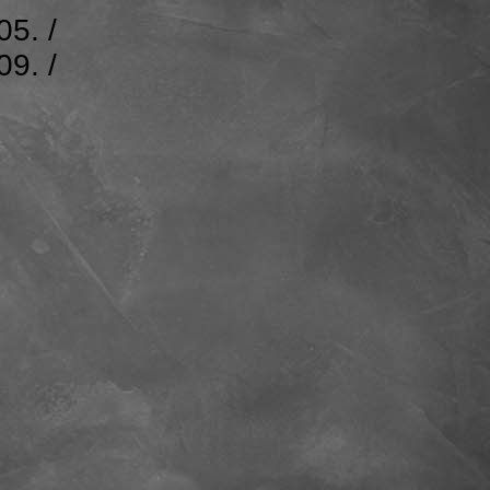
05. /
09. /