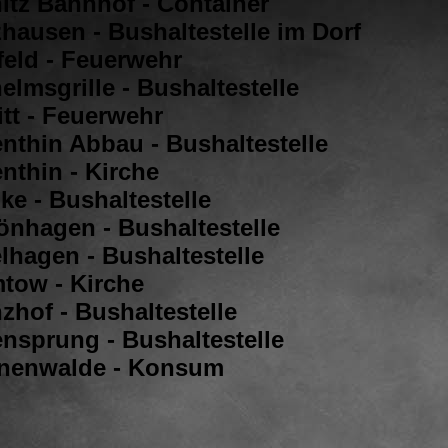
nitz Bahnhof - Container
zhausen - Bushaltestelle im Dorf
feld - Feuerwehr
elmsgrille - Bushaltestelle
itt - Feuerwehr
enthin Abbau - Bushaltestelle
nthin - Kirche
ke - Bushaltestelle
önhagen - Bushaltestelle
lhagen - Bushaltestelle
tow - Kirche
zhof - Bushaltestelle
ensprung - Bushaltestelle
nnenwalde - Konsum