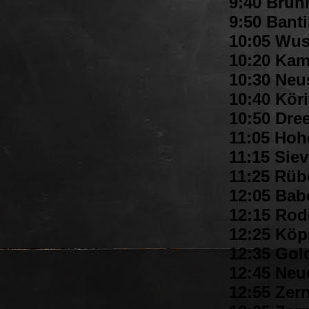
9:40 Brunn
9:50 Bant
10:05 Wus
10:20 Kam
10:30 Neu
10:40 Köri
10:50 Dree
11:05 Hoh
11:15 Siev
11:25 Rübe
12:05 Babe
12:15 Rod
12:25 Köp
12:35 Gol
12:45 Neue
12:55 Zern