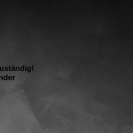
zuständig!
ender