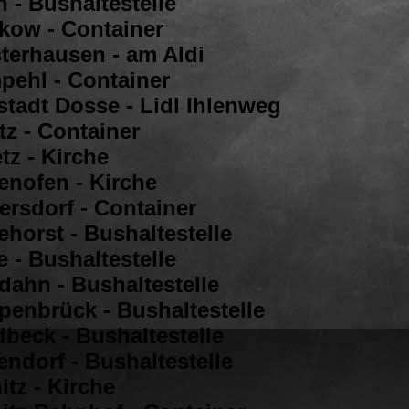
 - Bushaltestelle
ikow - Container
terhausen - am Aldi
pehl - Container
stadt Dosse - Lidl Ihlenweg
tz - Container
tz - Kirche
enofen - Kirche
ersdorf - Container
horst - Bushaltestelle
 - Bushaltestelle
dahn - Bushaltestelle
penbrück - Bushaltestelle
dbeck - Bushaltestelle
ndorf - Bushaltestelle
itz - Kirche