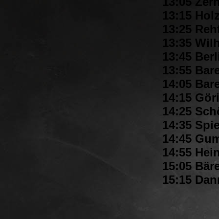
13:05 Zer
13:15 Hol
13:25 Reh
13:35 Wilh
13:45 Berl
13:55 Bar
14:05 Bare
14:15 Göri
14:25 Sch
14:35 Spie
14:45 Gum
14:55 Hein
15:05 Bär
15:15 Da