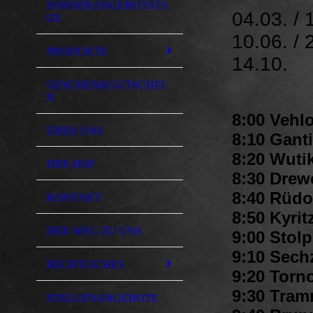
SONDERANGEBOTSTA
04.03. / 
GE
10.06. / 
PRODUKTE
14.10.
GESCHENKGUTSCHEI
N
8:00 Vehl
ÜBER UNS
8:10 Gant
8:20 Wuti
DER HOF
8:30 Drewe
8:40 Rüdo
KONTAKT
8:50 Kyrit
DER WEG ZU UNS
9:00 Stolp
9:10 Sech
RECHTLICHES
9:20 Torno
9:30 Tramn
STELLENANGEBOTE