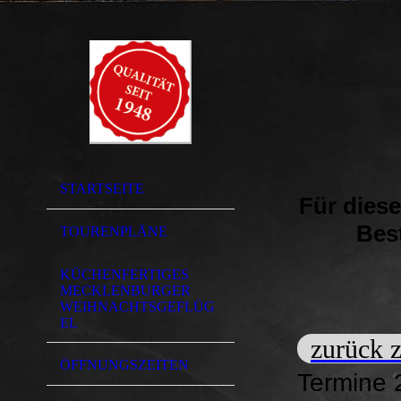
STARTSEITE
Für diese
Best
TOURENPLÄNE
KÜCHENFERTIGES
MECKLENBURGER
WEIHNACHTSGEFLÜG
EL
zurück z
ÖFFNUNGSZEITEN
Termine 