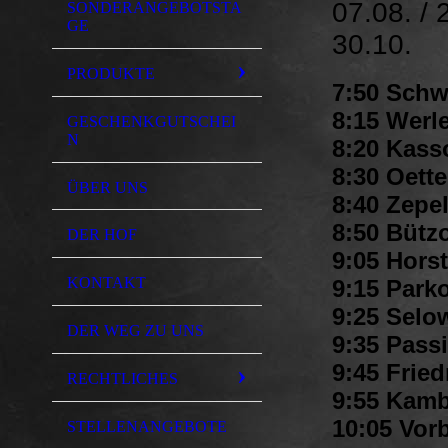
07.08. / 
SONDERANGEBOTSTA
GE
30.10.
PRODUKTE
7:50 Schw
8:15 Werl
GESCHENKGUTSCHEI
N
8:20 Kass
8:30 Oette
ÜBER UNS
8:40 Zepel
8:50 Bütz
DER HOF
9:05 Horst
KONTAKT
9:15 Parko
9:25 Selow
DER WEG ZU UNS
9:35 Passi
9:45 Fried
RECHTLICHES
9:55 Kamb
10:05 Vorb
STELLENANGEBOTE