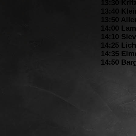
13:30 Kri
13:40 Kle
13:50 Alle
14:00 Lam
14:10 Sie
14:25 Lic
14:35 Elm
14:50 Barg