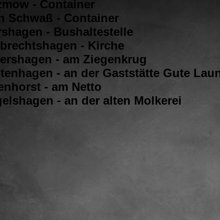
tzmow - Container
in Schwaß - Container
rshagen - Bushaltestelle
brechtshagen - Kirche
vershagen - am Ziegenkrug
htenhagen - an der Gaststätte Gute Lau
enhorst - am Netto
elshagen - an der alten Molkerei