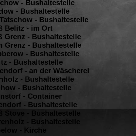
schow - Bushaltestelle
dow - Bushaltestelle
 Tatschow - Bushaltestelle
 Belitz - im Ort
ß Grenz - Bushaltestelle
n Grenz - Bushaltestelle
bberow - Bushaltestelle
tz - Bushaltestelle
sendorf - an der Wäscherei
hholz - Bushaltestelle
chow - Bushaltestelle
nstorf - Container
ndorf - Bushaltestelle
 Stove - Bushaltestelle
enholz - Bushaltestelle
below - Kirche