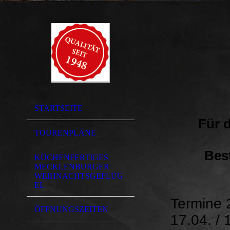
STARTSEITE
Für 
TOURENPLÄNE
Best
KÜCHENFERTIGES
MECKLENBURGER
WEIHNACHTSGEFLÜG
EL
Termine 
ÖFFNUNGSZEITEN
17.04. / 