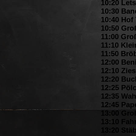
10:20 Let
10:30 Ban
10:40 Hof
10:50 Groß
11:00 Gro
11:10 Klei
11:50 Brö
12:00 Beni
12:10 Zie
12:20 Buc
12:25 Pöl
12:35 Wah
12:45 Pape
13:00 Groß
13:10 Fahr
13:20 Stä