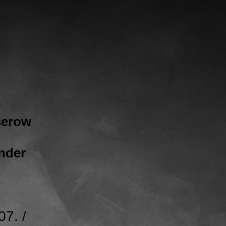
serow
ender
07. /