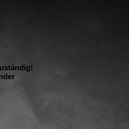
zuständig!
ender