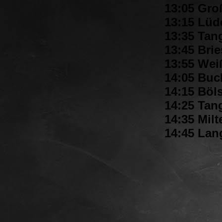
13:05 Gro
13:15 Lüde
13:35 Tang
13:45 Brie
13:55 Wei
14:05 Buc
14:15 Böl
14:25 Tan
14:35 Milt
14:45 Lan