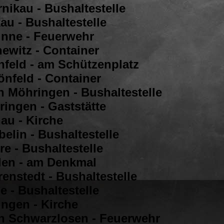
nikau - Bushaltestelle
au - Bushaltestelle
inne - Feuerwehr
newitz - Container
nfeld - am Schützenplatz
önfeld - Container
n Möhringen - Bushaltestelle
ringen - Gaststätte
au - Kirche
elin - Bushaltestelle
e - Bushaltestelle
len - am Denkmal
enstedt - Bushaltestelle
e - Bushaltestelle
ingen - Kirche
in Schwarzlosen - Feuerwehr