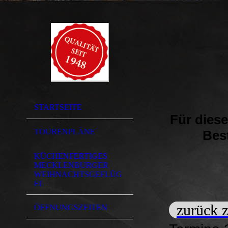
STARTSEITE
Für diese
TOURENPLÄNE
Best
KÜCHENFERTIGES
MECKLENBURGER
WEIHNACHTSGEFLÜG
EL
zurück z
ÖFFNUNGSZEITEN