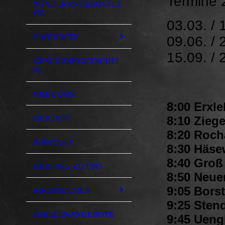
Termine 
SONDERANGEBOTSTA
GE
03.03. / 
PRODUKTE
09.06. / 
15.09. / 
GESCHENKGUTSCHEI
N
ÜBER UNS
8:00 Erxle
DER HOF
8:10 Zieg
8:20 Roch
KONTAKT
8:30 Häsew
8:40 Groß
DER WEG ZU UNS
8:50 Neue
9:05 Borst
RECHTLICHES
9:25 Stend
STELLENANGEBOTE
9:45 Uengl