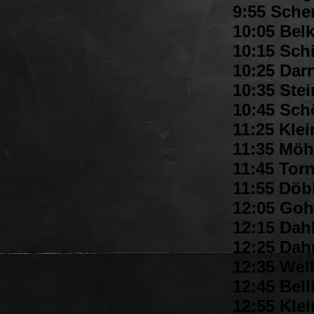
9:55 Scher
10:05 Belk
10:15 Sch
10:25 Dar
10:35 Stei
10:45 Sch
11:25 Klei
11:35 Möh
11:45 Torn
11:55 Döbb
12:05 Gohr
12:15 Dah
12:25 Dahr
12:35 Well
12:45 Bell
12:55 Kle