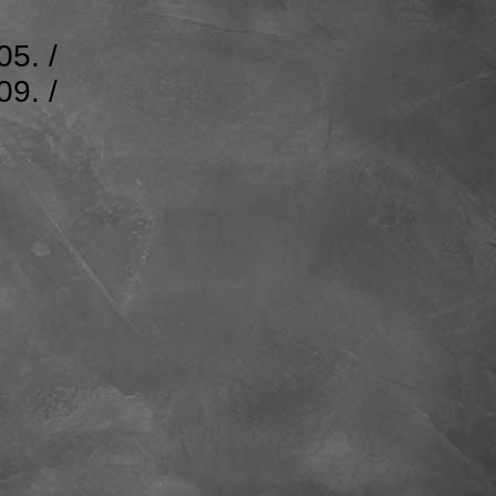
05. /
09. /